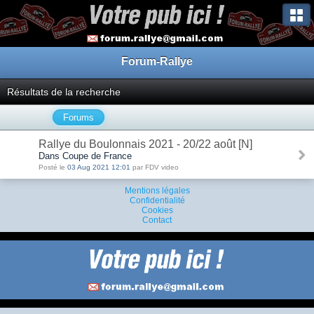
Forum-Rallye
Résultats de la recherche
Forums
Rallye du Boulonnais 2021 - 20/22 août [N]
Dans Coupe de France
Posté le
03 Aug 2021 12:01
par FDV video
Mentions légales
Confidentialité
Cookies
Contact