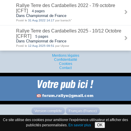
Rallye Terre des Cardabelles 2022 - 7/9 octobre
[CFT]
4 pages
Dans Championnat de France
Posté le
31 Aug 2022 14:17
par barrach"
Rallye Terre des Cardabelles 2025 - 10/12 Octobre
[CFRT]
5 pages
Dans Championnat de France
Posté le
12 Aug 2025 09:51
par Ulysse
Mentions légales
Confidentialité
Cookies
Contact
Version complète
Français (France)
Ce site utilise des cookies pour améliorer l'expérience utilisateur et afficher des
OK
publicités personnalisées.
En savoir plus