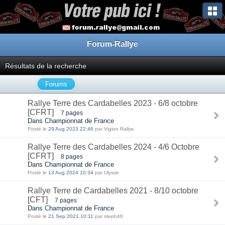
Forum-Rallye
Résultats de la recherche
Forums
Rallye Terre des Cardabelles 2023 - 6/8 octobre
[CFRT]
7 pages
Dans Championnat de France
Posté le
29 Aug 2023 22:46
par Vigion Rallye
Rallye Terre des Cardabelles 2024 - 4/6 Octobre
[CFRT]
8 pages
Dans Championnat de France
Posté le
13 Aug 2024 10:34
par Ulysse
Rallye Terre de Cardabelles 2021 - 8/10 octobre
[CFT]
7 pages
Dans Championnat de France
Posté le
21 Sep 2021 10:11
par steph46