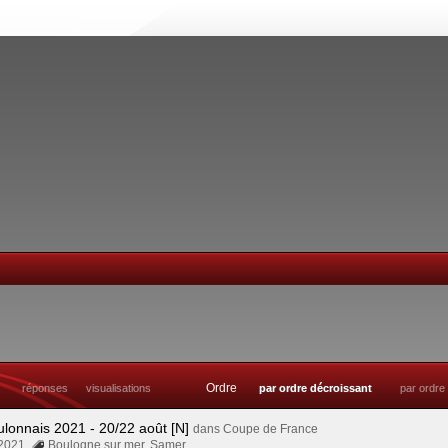
Ordre
réponses
visualisations
par ordre décroissant
par ordre
ulonnais 2021 - 20/22 août [N]
dans
Coupe de France
 2021
Boulogne sur mer
,
Samer