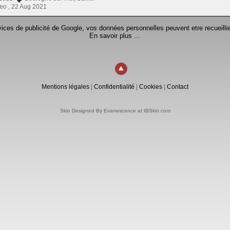
eo ,
22 Aug 2021
rvices de publicité de Google, vos données personnelles peuvent etre recueillie
En savoir plus ...
Mentions légales
|
Confidentialité
|
Cookies
|
Contact
Skin Designed By Evanescence at IBSkin.com