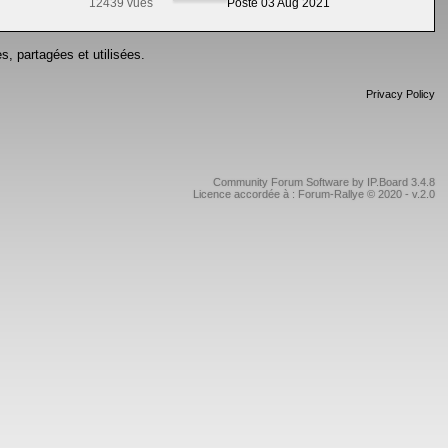
12439 vues
Posté 03 Aug 2021
s, partagées et utilisées.
Privacy Policy
Community Forum Software by IP.Board 3.4.8
Licence accordée à : Forum-Rallye © 2020 - v.2.0