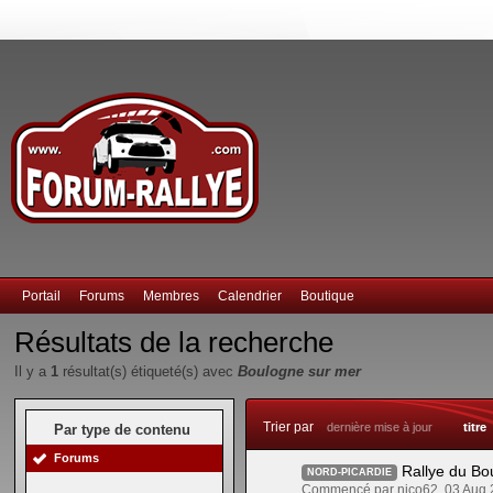
Portail
Forums
Membres
Calendrier
Boutique
Résultats de la recherche
Il y a
1
résultat(s) étiqueté(s) avec
Boulogne sur mer
Trier par
dernière mise à jour
titre
Par type de contenu
Forums
Rallye du Bo
NORD-PICARDIE
Commencé par nico62, 03 Aug