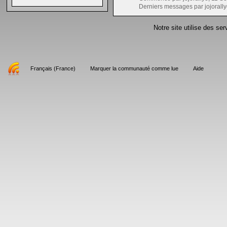
Derniers messages par jojorally
Notre site utilise des se
Français (France)
Marquer la communauté comme lue
Aide