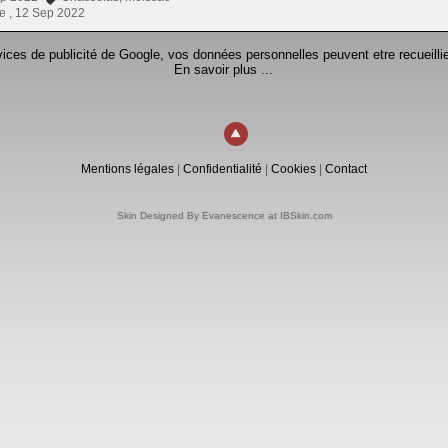
e ,
12 Sep 2022
rvices de publicité de Google, vos données personnelles peuvent etre recueillie
En savoir plus ...
Mentions légales
|
Confidentialité
|
Cookies
|
Contact
Skin Designed By Evanescence at IBSkin.com