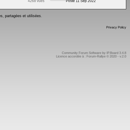
4268 vues
Posté 11 Sep 2022
s, partagées et utilisées.
Privacy Policy
Community Forum Software by IP.Board 3.4.8
Licence accordée à : Forum-Rallye © 2020 - v.2.0