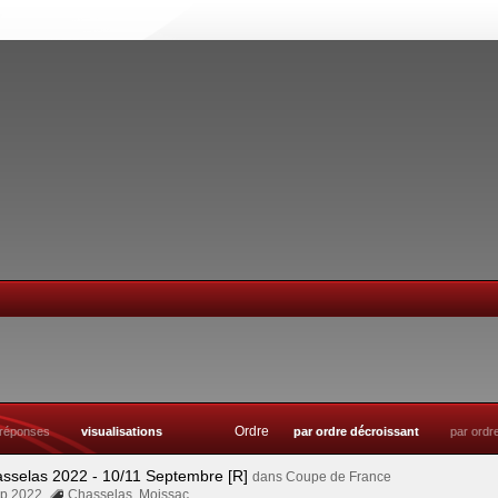
Ordre
réponses
visualisations
par ordre décroissant
par ordr
asselas 2022 - 10/11 Septembre [R]
dans
Coupe de France
Sep 2022
Chasselas
,
Moissac