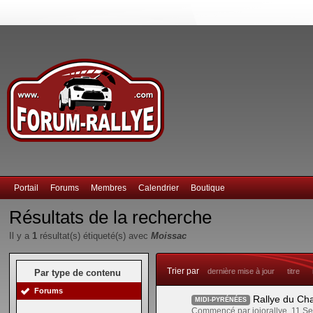
Portail
Forums
Membres
Calendrier
Boutique
Résultats de la recherche
Il y a
1
résultat(s) étiqueté(s) avec
Moissac
Trier par
dernière mise à jour
titre
Par type de contenu
Forums
Rallye du Ch
MIDI-PYRÉNÉES
Commencé par jojorallye, 11 