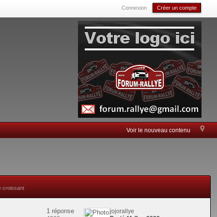
Connexion
Créer un compte
Voir le nouveau contenu
e croissant
1 réponse
jojorallye