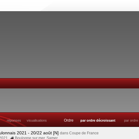
Ordre
réponses
visualisations
par ordre décroissant
par ordre
ulonnais 2021 - 20/22 août [N]
dans
Coupe de France
 2021
Boulogne sur mer
,
Samer