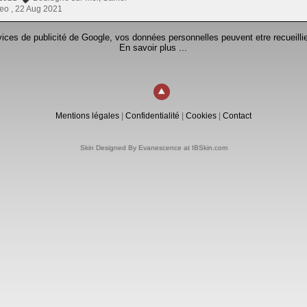
eo ,
22 Aug 2021
rvices de publicité de Google, vos données personnelles peuvent etre recueillie
En savoir plus ...
Mentions légales
|
Confidentialité
|
Cookies
|
Contact
Skin Designed By Evanescence at IBSkin.com