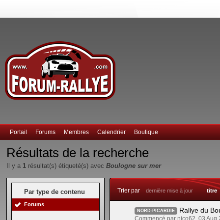
Portail
Forums
Membres
Calendrier
Boutique
Résultats de la recherche
Il y a
1
résultat(s) étiqueté(s) avec
Boulogne sur mer
Trier par
dernière mise à jour
titre
Par type de contenu
Forums
Rallye du Bo
NORD-PICARDIE
Commencé par nico62, 03 Aug