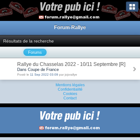
Forum-Rallye
Résultats de la recherche
Forums
Rallye du Chasselas 2022 - 10/11 Septembre [R]
Dans Coupe de France
Posté le
11 Sep 2022 03:09
par jojorallye
Mentions légales
Confidentialité
Cookies
Contact