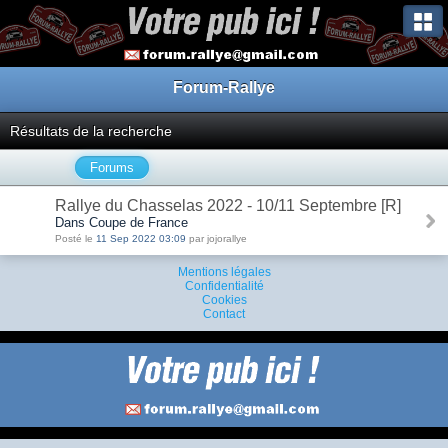
Forum-Rallye
Résultats de la recherche
Forums
Rallye du Chasselas 2022 - 10/11 Septembre [R]
Dans Coupe de France
Posté le
11 Sep 2022 03:09
par jojorallye
Mentions légales
Confidentialité
Cookies
Contact