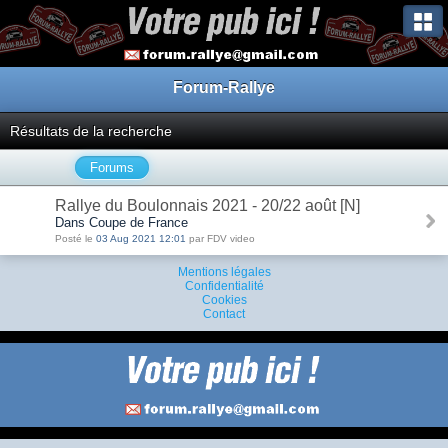
Forum-Rallye
Résultats de la recherche
Forums
Rallye du Boulonnais 2021 - 20/22 août [N]
Dans Coupe de France
Posté le
03 Aug 2021 12:01
par FDV video
Mentions légales
Confidentialité
Cookies
Contact