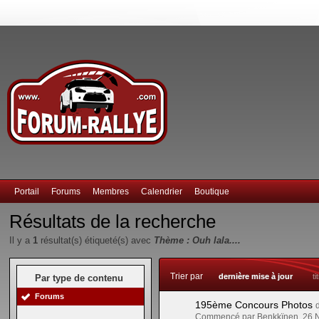
Portail
Forums
Membres
Calendrier
Boutique
Résultats de la recherche
Il y a
1
résultat(s) étiqueté(s) avec
Thème : Ouh lala....
Trier par
dernière mise à jour
ti
Par type de contenu
Forums
195ème Concours Photos
Commencé par Benkkïnen, 26