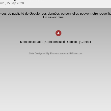
uto ,
15 Sep 2020
rvices de publicité de Google, vos données personnelles peuvent etre recueillie
En savoir plus ...
Mentions légales
|
Confidentialité
|
Cookies
|
Contact
Skin Designed By Evanescence at IBSkin.com