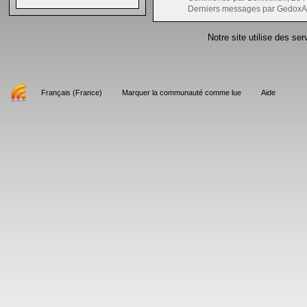
Derniers messages par GedoxA
Notre site utilise des se
Français (France)
Marquer la communauté comme lue
Aide