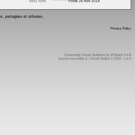
4882 vues
Posté 26 Nov 2019
s, partagées et utilisées.
Privacy Policy
Community Forum Software by IP.Board 3.4.8
Licence accordée à : Forum-Rallye © 2020 - v.2.0