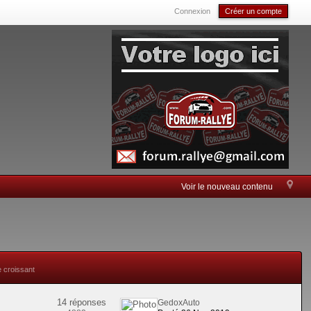
Connexion
Créer un compte
Voir le nouveau contenu
e croissant
14 réponses
GedoxAuto