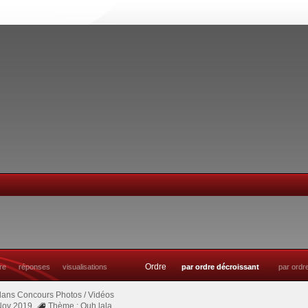
Ordre
tre
réponses
visualisations
par ordre décroissant
par ordr
dans
Concours Photos / Vidéos
 Nov 2019
Thème : Ouh lala....