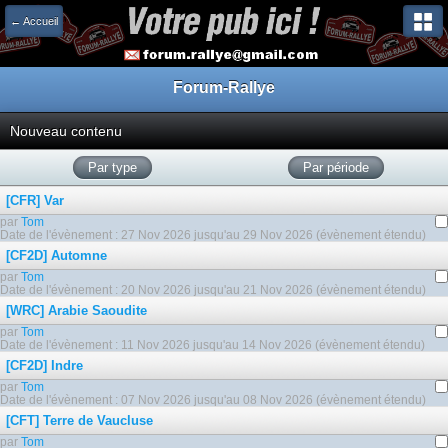
← Accueil
Forum-Rallye
Nouveau contenu
Par type
Par période
[CFR] Var
par
Tom
Date de l'évènement : 27 Nov 2026 jusqu'au 29 Nov 2026 (évènement étendu)
[CF2D] Automne
par
Tom
Date de l'évènement : 20 Nov 2026 jusqu'au 21 Nov 2026 (évènement étendu)
[WRC] Arabie Saoudite
par
Tom
Date de l'évènement : 11 Nov 2026 jusqu'au 14 Nov 2026 (évènement étendu)
[CF2D] Indre
par
Tom
Date de l'évènement : 07 Nov 2026 jusqu'au 08 Nov 2026 (évènement étendu)
[CFT] Terre de Vaucluse
par
Tom